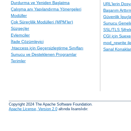
Durdurma ve Yeniden Başlatma
URL’lerin Dosy
Çalışma anı Yapılandırma Yönergeleri
Başarım Arttır
Modüller
Güvenlik İpuçla
Çok Süreçlilik Modülleri (MPM’ler)
Sunucu Geneli
Süzgeçler
SSL/TLS Şifre
Eylemciler
CGI için Suexe
İfade Çözümleyici
mod_rewrite i
.htaccess için Geçersizleştirme Sınıfları
Sanal Konakla
Sunucu ve Desteklenen Programlar
Terimler
Copyright 2024 The Apache Software Foundation.
Apache License, Version 2.0
altında lisanslıdır.