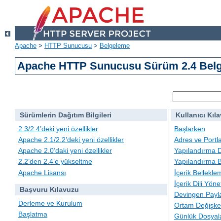
Apache
>
HTTP Sunucusu
>
Belgeleme
Apache HTTP Sunucusu Sürüm 2.4 Belg
Sürümlerin Dağıtım Bilgileri
Kullanıcı Kıl
2.3/2.4’deki yeni özellikler
Başlarken
Apache 2.1/2.2’deki yeni özellikler
Adres ve Portl
Apache 2.0’daki yeni özellikler
Yapılandırma D
2.2’den 2.4’e yükseltme
Yapılandırma B
Apache Lisansı
İçerik Bellekle
İçerik Dili Yöne
Başvuru Kılavuzu
Devingen Payla
Derleme ve Kurulum
Ortam Değişken
Başlatma
Günlük Dosyal