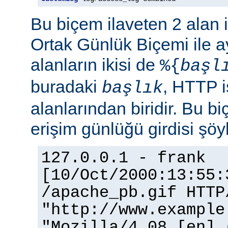
Bu biçem ilaveten 2 alan 
Ortak Günlük Biçemi ile ay
alanların ikisi de
%{
başl
buradaki
, HTTP i
başlık
alanlarından biridir. Bu bi
erişim günlüğü girdisi şöy
127.0.0.1 - frank
[10/Oct/2000:13:55:
/apache_pb.gif HTTP
"http://www.example
"Mozilla/4.08 [en] 