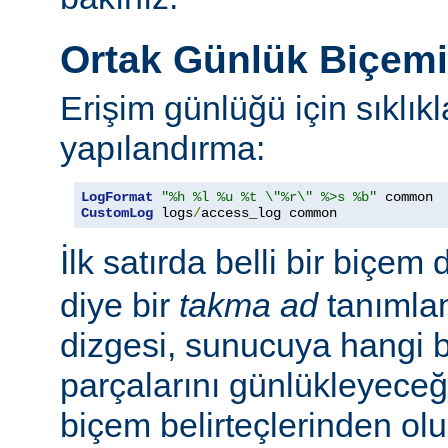
Ortak Günlük Biçem
Erişim günlüğü için sıklıkl
yapılandırma:
LogFormat
"%h %l %u %t \"%r\" %>s %b"
CustomLog
 logs
/
access_log common
İlk satırda belli bir biçem 
diye bir
takma ad
tanımla
dizgesi, sunucuya hangi bel
parçalarını günlükleyeceğ
biçem belirteçlerinden ol