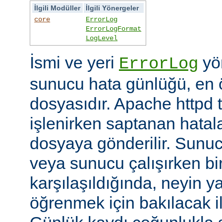
İlgili Modüller
İlgili Yönergeler
core
ErrorLog
ErrorLogFormat
LogLevel
İsmi ve yeri
yön
ErrorLog
sunucu hata günlüğü, en 
dosyasıdır. Apache httpd t
işlenirken saptanan hatalar
dosyaya gönderilir. Sunuc
veya sunucu çalışırken bi
karşılaşıldığında, neyin yan
öğrenmek için bakılacak il