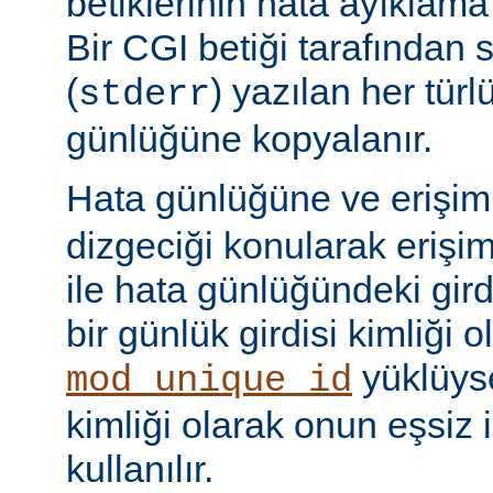
betiklerinin hata ayıklama ç
Bir CGI betiği tarafından 
(
) yazılan her tür
stderr
günlüğüne kopyalanır.
Hata günlüğüne ve erişi
dizgeciği konularak erişi
ile hata günlüğündeki girdi
bir günlük girdisi kimliği ol
yüklüyse
mod_unique_id
kimliği olarak onun eşsiz i
kullanılır.