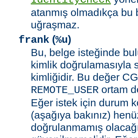
IdentityCheck
atanmış olmadıkça bu 
uğraşmaz.
(
)
frank
%u
Bu, belge isteğinde bu
kimlik doğrulamasıyla 
kimliğidir. Bu değer CGI
ortam de
REMOTE_USER
Eğer istek için durum 
(aşağıya bakınız) henüz
doğrulanmamış olacağ