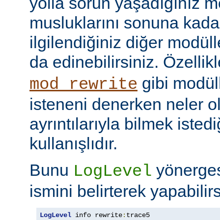
yolla sorun yaşadığınız mo
musluklarını sonuna kadar 
ilgilendiğiniz diğer modüller
da edinebilirsiniz. Özellik
gibi modül
mod_rewrite
isteneni denerken neler olu
ayrıntılarıyla bilmek iste
kullanışlıdır.
Bunu
yönerge
LogLevel
ismini belirterek yapabilirs
LogLevel
 info rewrite
:
trace5