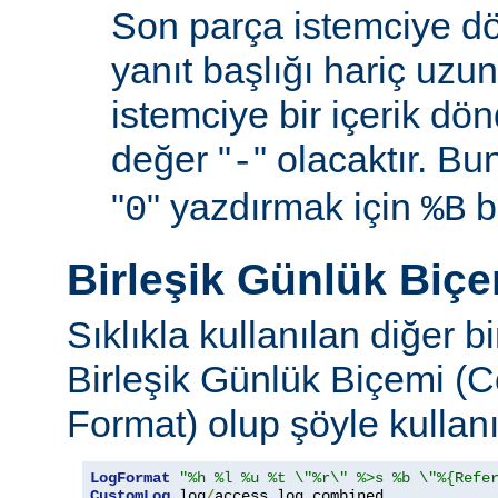
Son parça istemciye d
yanıt başlığı hariç uzu
istemciye bir içerik d
değer "
" olacaktır. B
-
"
" yazdırmak için
be
0
%B
Birleşik Günlük Biç
Sıklıkla kullanılan diğer b
Birleşik Günlük Biçemi (
Format) olup şöyle kullanıl
LogFormat
"%h %l %u %t \"%r\" %>s %b \"%{Refe
CustomLog
 log
/
access_log combined