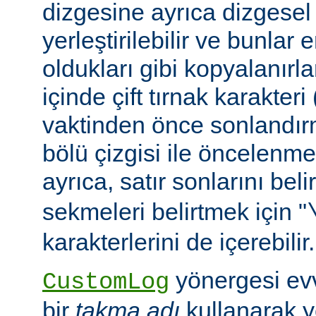
dizgesine ayrıca dizgesel 
yerleştirilebilir ve bunlar
oldukları gibi kopyalanırl
içinde çift tırnak karakteri
vaktinden önce sonlandır
bölü çizgisi ile öncelenme
ayrıca, satır sonlarını beli
sekmeleri belirtmek için "
karakterlerini de içerebilir.
yönergesi ev
CustomLog
bir
takma adı
kullanarak y