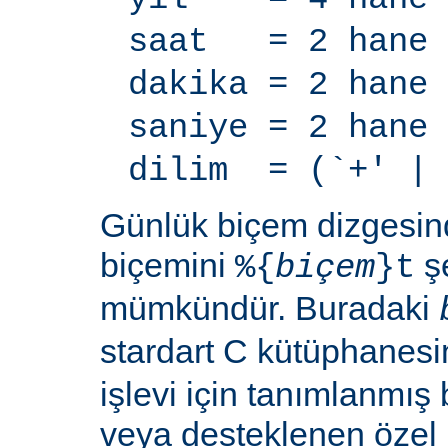
saat = 2 hane
dakika = 2 hane
saniye = 2 hane
dilim = (`+' | 
Günlük biçem dizgesi
biçemini
şe
%{
biçem
}t
mümkündür. Buradaki
stardart C kütüphanes
işlevi için tanımlanmış 
veya desteklenen özel b