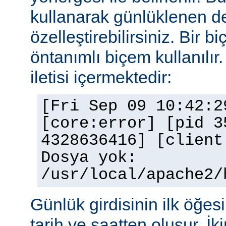
kullanarak günlüklenen de
özelleştirebilirsiniz. Bir 
öntanımlı biçem kullanılır.
iletisi içermektedir:
[Fri Sep 09 10:42:2
[core:error] [pid 3
4328636416] [client
Dosya yok:
/usr/local/apache2/
Günlük girdisinin ilk öğesi 
tarih ve saatten oluşur. İki