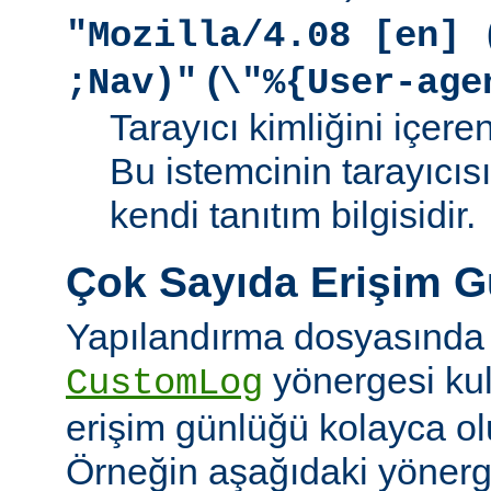
"Mozilla/4.08 [en] 
(
;Nav)"
\"%{User-age
Tarayıcı kimliğini içere
Bu istemcinin tarayıcıs
kendi tanıtım bilgisidir.
Çok Sayıda Erişim 
Yapılandırma dosyasında
yönergesi kul
CustomLog
erişim günlüğü kolayca olu
Örneğin aşağıdaki yönerge