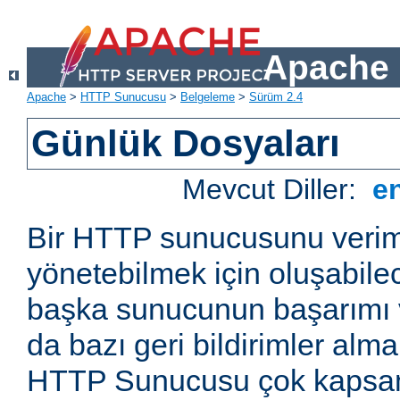
Apache 
Apache
>
HTTP Sunucusu
>
Belgeleme
>
Sürüm 2.4
Günlük Dosyaları
Mevcut Diller:
e
Bir HTTP sunucusunu veriml
yönetebilmek için oluşabile
başka sunucunun başarımı v
da bazı geri bildirimler alm
HTTP Sunucusu çok kapsaml