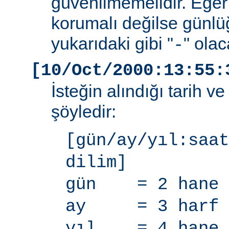
güvenilmemelidir. Eğer
korumalı değilse günlü
yukarıdaki gibi "
" olac
-
[10/Oct/2000:13:55:
İsteğin alındığı tarih v
şöyledir:
[gün/ay/yıl:saat
dilim]
gün = 2 hane
ay = 3 harf
yıl = 4 hane