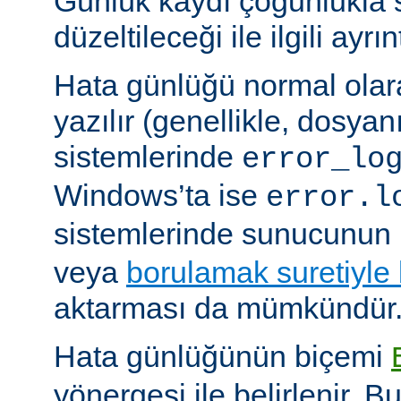
Günlük kaydı çoğunlukla 
düzeltileceği ile ilgili ayrınt
Hata günlüğü normal olar
yazılır (genellikle, dosyan
sistemlerinde
error_lo
Windows’ta ise
error.l
sistemlerinde sunucunun 
veya
borulamak suretiyle
aktarması da mümkündür
Hata günlüğünün biçemi
yönergesi ile belirlenir. B