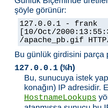
Günlük Biçeminde üretilen
şöyle görünür:
127.0.0.1 - frank
[10/Oct/2000:13:55:
/apache_pb.gif HTTP
Bu günlük girdisini parça 
(
)
127.0.0.1
%h
Bu, sunucuya istek yap
konağın) IP adresidir. 
yö
HostnameLookups
atanmışsa sunucu bu I