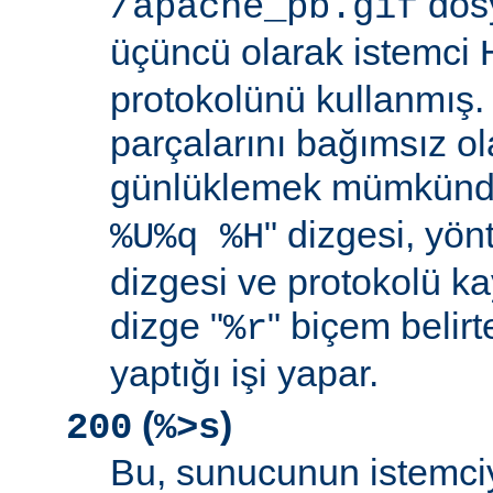
dosy
/apache_pb.gif
üçüncü olarak istemci
protokolünü kullanmış. İ
parçalarını bağımsız o
günlüklemek mümkündü
" dizgesi, yön
%U%q %H
dizgesi ve protokolü k
dizge "
" biçem belirt
%r
yaptığı işi yapar.
(
)
200
%>s
Bu, sunucunun istemci