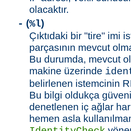
olacaktır.
(
)
-
%l
Çıktıdaki bir "tire" imi i
parçasının mevcut olma
Bu durumda, mevcut ol
makine üzerinde
iden
belirlenen istemcinin R
Bu bilgi oldukça güveni
denetlenen iç ağlar ha
hemen asla kullanılmam
yöne