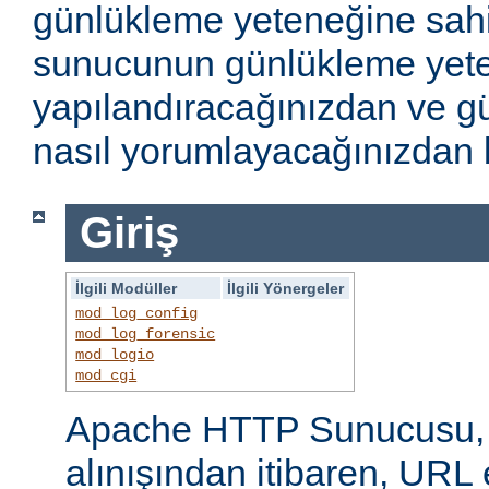
günlükleme yeteneğine sahi
sunucunun günlükleme yete
yapılandıracağınızdan ve gü
nasıl yorumlayacağınızdan b
Giriş
İlgili Modüller
İlgili Yönergeler
mod_log_config
mod_log_forensic
mod_logio
mod_cgi
Apache HTTP Sunucusu, i
alınışından itibaren, URL 