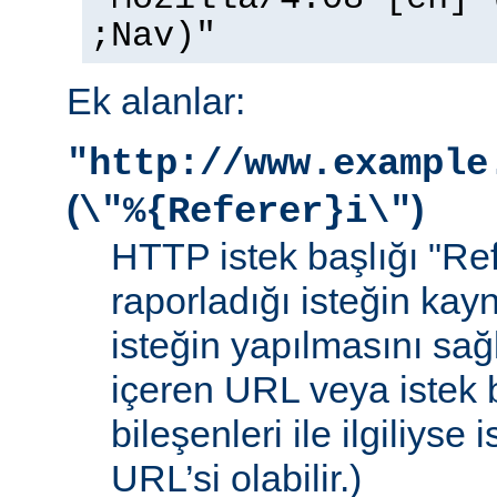
;Nav)"
Ek alanlar:
"http://www.example
(
)
\"%{Referer}i\"
HTTP istek başlığı "Ref
raporladığı isteğin kay
isteğin yapılmasını sağ
içeren URL veya istek b
bileşenleri ile ilgiliyse
URL’si olabilir.)