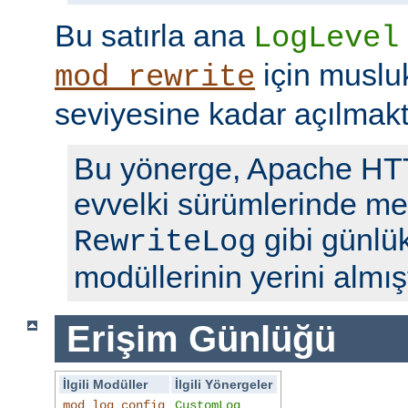
Bu satırla ana
LogLevel
için musl
mod_rewrite
seviyesine kadar açılmakt
Bu yönerge, Apache H
evvelki sürümlerinde me
gibi günlü
RewriteLog
modüllerinin yerini almışt
Erişim Günlüğü
İlgili Modüller
İlgili Yönergeler
mod_log_config
CustomLog