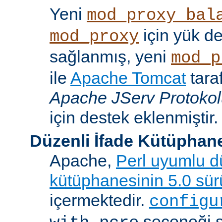
Yeni
mod_proxy_bal
için yük d
mod_proxy
sağlanmış, yeni
mod_p
ile
Apache Tomcat
tara
Apache JServ Protoko
için destek eklenmiştir.
Düzenli İfade Kütüphan
Apache,
Perl uyumlu dü
kütüphanesinin 5.0 sü
içermektedir.
configu
seçeneği 