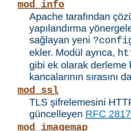
mod_info
Apache tarafından çöz
yapılandırma yönergele
sağlayan yeni
?confi
ekler. Modül ayrıca,
ht
gibi ek olarak derleme b
kancalarının sırasını da
mod_ssl
TLS şifrelemesini HTTP
güncelleyen
RFC 2817
mod_imagemap