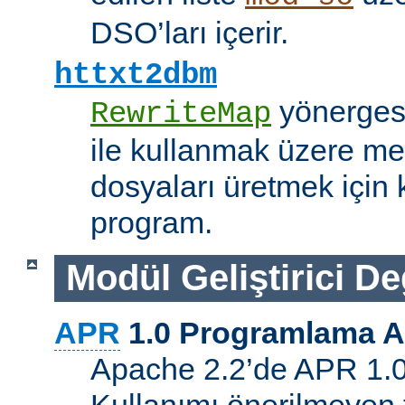
DSO’ları içerir.
httxt2dbm
yönerge
RewriteMap
ile kullanmak üzere me
dosyaları üretmek için k
program.
Modül Geliştirici Değ
APR
1.0 Programlama A
Apache 2.2’de APR 1.0 A
Kullanımı önerilmeyen 