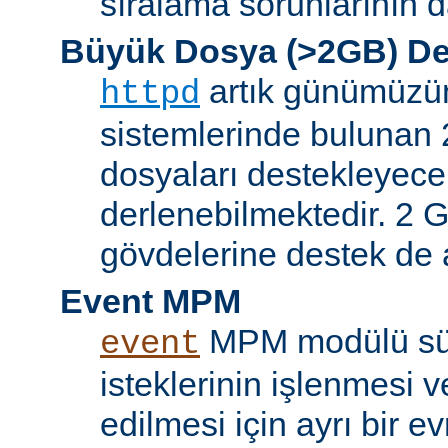
sıralama sorunlarının d
Büyük Dosya (>2GB) De
artık günümüzün 
httpd
sistemlerinde bulunan 
dosyaları destekleyece
derlenebilmektedir. 2 GB
gövdelerine destek de a
Event MPM
MPM modülü sür
event
isteklerinin işlenmesi v
edilmesi için ayrı bir ev