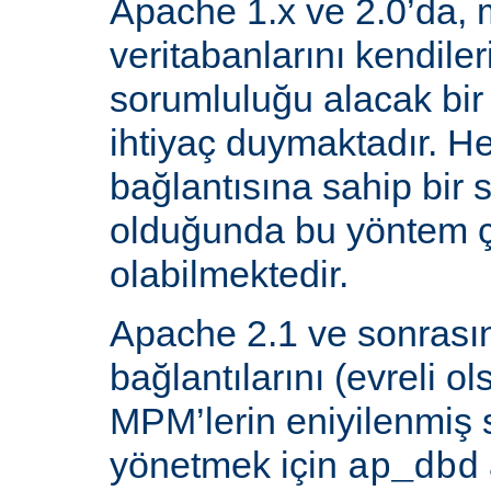
Apache 1.x ve 2.0’da, 
veritabanlarını kendiler
sorumluluğu alacak bir
ihtiyaç duymaktadır. He
bağlantısına sahip bir
olduğunda bu yöntem ç
olabilmektedir.
Apache 2.1 ve sonrasın
bağlantılarını (evreli o
MPM’lerin eniyilenmiş st
yönetmek için
ap_dbd