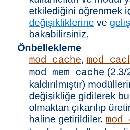
etkilediğini öğrenmek i
değişikliklerine
ve
geliş
bakabilirsiniz.
Önbellekleme
,
mod_cache
mod_cac
(2.3/
mod_mem_cache
kaldırılmıştır) modülle
değişikliğe gidilerek b
olmaktan çıkarılıp üret
haline getirildiler.
mod_