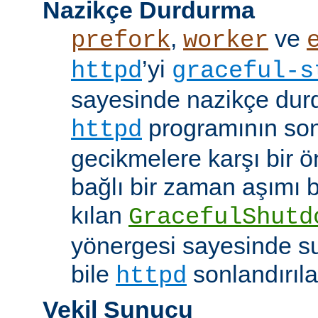
Nazikçe Durdurma
,
ve
prefork
worker
’yi
httpd
graceful-s
sayesinde nazikçe durd
programının son
httpd
gecikmelere karşı bir ö
bağlı bir zaman aşımı
kılan
GracefulShutd
yönergesi sayesinde s
bile
sonlandırıla
httpd
Vekil Sunucu