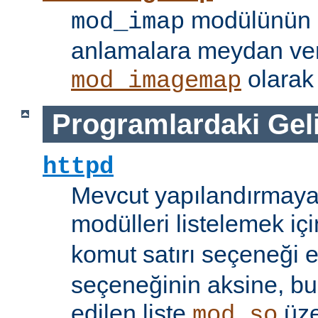
modülünün i
mod_imap
anlamalara meydan ve
olarak 
mod_imagemap
Programlardaki Gel
httpd
Mevcut yapılandırmaya
modülleri listelemek iç
komut satırı seçeneği 
seçeneğinin aksine, bu
edilen liste
üze
mod_so