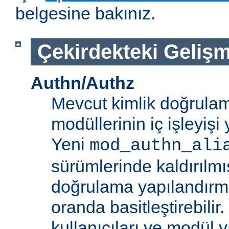
belgesine bakınız.
Çekirdekteki Gelişm
Authn/Authz
Mevcut kimlik doğrulam
modüllerinin iç işleyiş
Yeni
mod_authn_ali
sürümlerinde kaldırılmışt
doğrulama yapılandırm
oranda basitleştirebilir.
kullanıcıları ve modül y