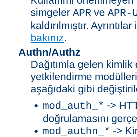
simgeler
ve
APR
APR-
kaldırılmıştır. Ayrıntılar 
bakınız
.
Authn/Authz
Dağıtımla gelen kimlik
yetkilendirme modülleri
aşağıdaki gibi değiştiril
-> HTT
mod_auth_*
doğrulamasını gerçek
-> Ki
mod_authn_*