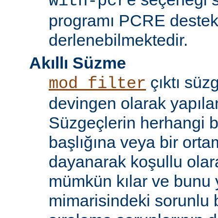
with-pcre
programı PCRE destekl
derlenebilmektedir.
Akıllı Süzme
çıktı süzg
mod_filter
devingen olarak yapılan
Süzgeçlerin herhangi bi
başlığına veya bir ort
dayanarak koşullu olara
mümkün kılar ve bunu 
mimarisindeki sorunlu b