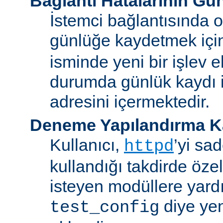
Bağlantı Hatalarının Gü
İstemci bağlantısında o
günlüğe kaydetmek iç
isminde yeni bir işlev e
durumda günlük kaydı i
adresini içermektedir.
Deneme Yapılandırma K
Kullanıcı,
’yi sa
httpd
kullandığı takdirde özel
isteyen modüllere yard
diye yen
test_config