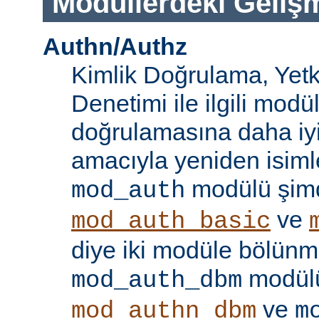
Modüllerdeki Geliş
Authn/Authz
Kimlik Doğrulama, Yetk
Denetimi ile ilgili modül
doğrulamasına daha iy
amacıyla yeniden isimle
modülü şim
mod_auth
ve
mod_auth_basic
diye iki modüle bölünmü
modülü
mod_auth_dbm
ve
mod_authn_dbm
m