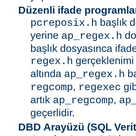
Düzenli ifade programla
başlık d
pcreposix.h
yerine
dos
ap_regex.h
başlık dosyasınca ifa
gerçeklenimi
regex.h
altında
ba
ap_regex.h
,
gib
regcomp
regexec
artık
,
ap_regcomp
ap
geçerlidir.
DBD Arayüzü (SQL Verit