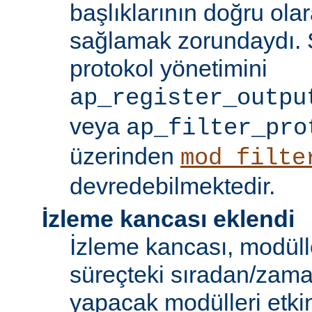
başlıklarının doğru olar
sağlamak zorundaydı. S
protokol yönetimini
ap_register_outpu
veya
ap_filter_pro
üzerinden
mod_filte
devredebilmektedir.
İzleme kancası eklendi
İzleme kancası, modüll
süreçteki sıradan/zama
yapacak modülleri etkinl