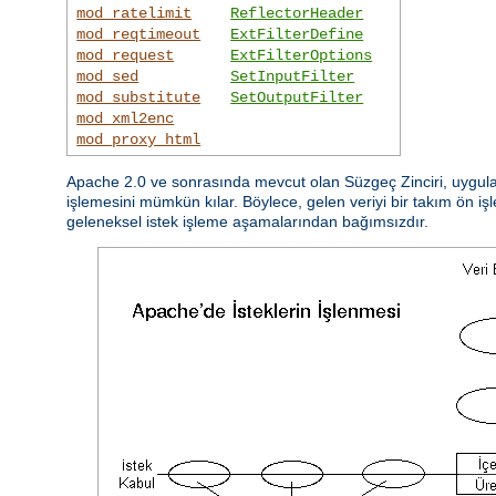
mod_ratelimit
ReflectorHeader
mod_reqtimeout
ExtFilterDefine
mod_request
ExtFilterOptions
mod_sed
SetInputFilter
mod_substitute
SetOutputFilter
mod_xml2enc
mod_proxy_html
Apache 2.0 ve sonrasında mevcut olan Süzgeç Zinciri, uygulam
işlemesini mümkün kılar. Böylece, gelen veriyi bir takım ön işl
geleneksel istek işleme aşamalarından bağımsızdır.