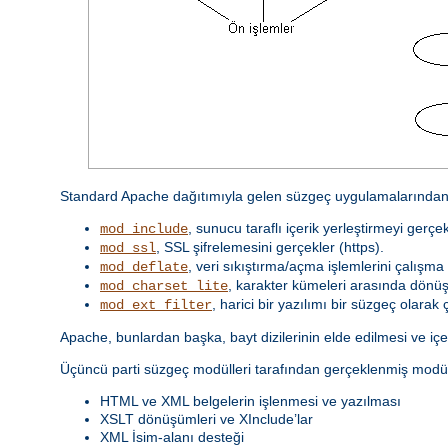
Standard Apache dağıtımıyla gelen süzgeç uygulamalarından 
, sunucu taraflı içerik yerleştirmeyi gerçek
mod_include
, SSL şifrelemesini gerçekler (https).
mod_ssl
, veri sıkıştırma/açma işlemlerini çalışma 
mod_deflate
, karakter kümeleri arasında dönüş
mod_charset_lite
, harici bir yazılımı bir süzgeç olarak ça
mod_ext_filter
Apache, bunlardan başka, bayt dizilerinin elde edilmesi ve içeri
Üçüncü parti süzgeç modülleri tarafından gerçeklenmiş modül
HTML ve XML belgelerin işlenmesi ve yazılması
XSLT dönüşümleri ve XInclude’lar
XML İsim-alanı desteği