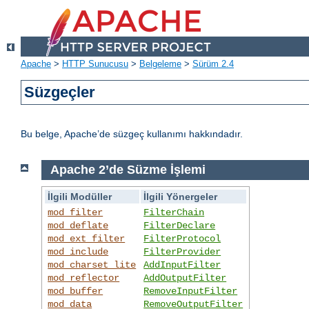
Apache
>
HTTP Sunucusu
>
Belgeleme
>
Sürüm 2.4
Süzgeçler
Bu belge, Apache’de süzgeç kullanımı hakkındadır.
Apache 2’de Süzme İşlemi
İlgili Modüller
İlgili Yönergeler
mod_filter
FilterChain
mod_deflate
FilterDeclare
mod_ext_filter
FilterProtocol
mod_include
FilterProvider
mod_charset_lite
AddInputFilter
mod_reflector
AddOutputFilter
mod_buffer
RemoveInputFilter
mod_data
RemoveOutputFilter