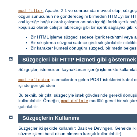
, Apache 2.1 ve sonrasında mevcut olup, süzgeç z
mod_filter
özgün sunucunun ne göndereceğini bilmeden HTML’yi bir HTML
asıl içeriğe bağlı olarak çalışma anında içeriği farklı içerik sa
koşulsuz olarak çalıştırılabileceği gibi bir içerik sağlayıcı gibi 
Bir HTML işleme süzgeci sadece içerik text/html veya ap
Bir sıkıştırma süzgeci sadece girdi sıkıştırılabilir nitelik
Bir karakter kümesi dönüşüm süzgeci, bir metin belgesi i
Süzgeçleri bir HTTP Hizmeti gibi göstermek
Süzgeçler, istemciden kaynaklanan içeriği işlemekte kullanılab
istemcilerden gelen POST isteklerini kabul ede
mod_reflector
içinde geri gönderir.
Bu teknik, bir çıktı süzgeciyle istek gövdesinde gerekli dönü
kullanılabilir. Örneğin,
modülü genel bir sıkıştır
mod_deflate
getirilebilir.
Süzgeçlerin Kullanımı
Süzgeçler iki şekilde kullanılır: Basit ve Devingen. Genelde ikis
süzme işlemi basit olsun olmasın karışık kullanılabilir).