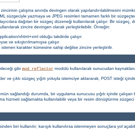
incirinin çalışma anında devingen olarak yapılandırılabilmesini mümkün k
 süzgeciyle yazmaya ve JPEG resimleri tamamen farklı bir süzgeçten 
ğlayıcılara dağıtan bir süzgeç düzeneği kullanılarak çalışır. Bir süzgeç, d
kullanılarak zincire devingen olarak yerleştirilebilir. Örneğin:
plication/xhtml+xml olduğu takdirde çalışır.
teyse ve sıkıştırılmamışsa çalışır.
stenen karakter kümesine sahip değilse zincire yerleştirilir.
ileceği gibi
modülü kullanılarak sunucudan kaynaklanan i
mod_reflector
r ve çıktı süzgeç yığıtı yoluyla istemciye aktararak, POST isteği içinde 
şümün sağlandığı durumda, bir uygulama sunucusu yığıtı içinde çalışan b
ma hizmeti sağlamakta kullanılabilir veya bir resim dönüştürme süzgeci
inden biri kullanılır; karışık kullanılırsa istenmeyen sonuçlara yol açabili