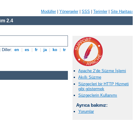
Modüller
|
Yönergeler
|
SSS
|
Terimler
|
Site Haritası
m 2.4
 Diller:
en
|
es
|
fr
|
ja
|
ko
|
tr
Apache 2’de Süzme İşlemi
Akıllı Süzme
Süzgeçleri bir HTTP Hizmeti
gibi göstermek
Süzgeçlerin Kullanımı
Ayrıca bakınız:
Yorumlar