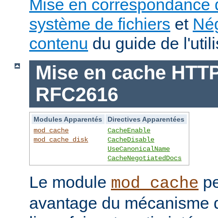
Mise en correspondance 
système de fichiers
et
Nég
contenu
du guide de l'utili
Mise en cache HTTP 
RFC2616
Modules Apparentés
Directives Apparentées
mod_cache
CacheEnable
mod_cache_disk
CacheDisable
UseCanonicalName
CacheNegotiatedDocs
Le module
pe
mod_cache
avantage du mécanisme 