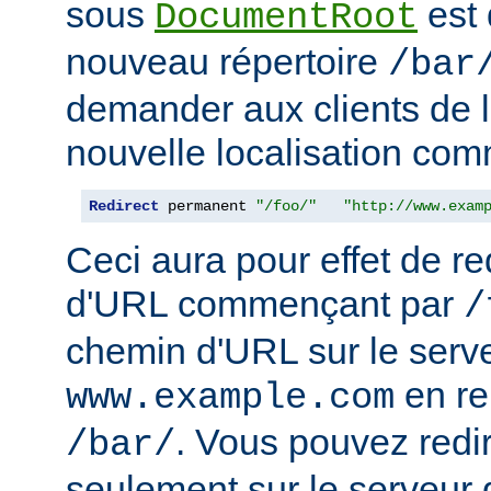
sous
est 
DocumentRoot
nouveau répertoire
/bar
demander aux clients de l
nouvelle localisation comm
Redirect
 permanent 
"/foo/"
"http://www.exam
Ceci aura pour effet de re
d'URL commençant par
/
chemin d'URL sur le serv
en r
www.example.com
. Vous pouvez redir
/bar/
seulement sur le serveur 