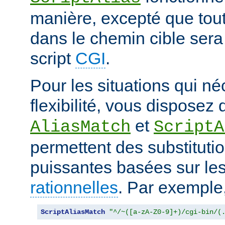
manière, excepté que tout
dans le chemin cible sera
script
CGI
.
Pour les situations qui né
flexibilité, vous disposez 
et
AliasMatch
ScriptA
permettent des substituti
puissantes basées sur le
rationnelles
. Par exemple
ScriptAliasMatch
"^/~([a-zA-Z0-9]+)/cgi-bin/(