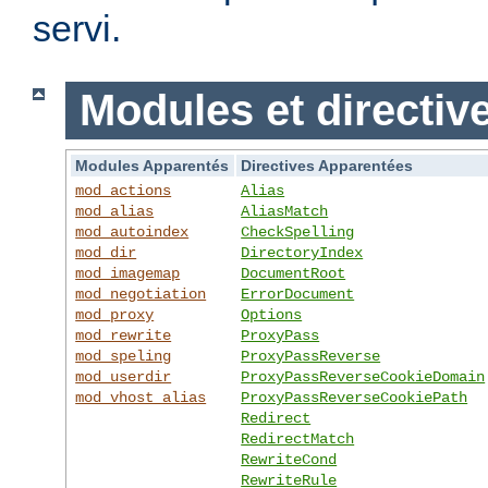
servi.
Modules et directiv
Modules Apparentés
Directives Apparentées
mod_actions
Alias
mod_alias
AliasMatch
mod_autoindex
CheckSpelling
mod_dir
DirectoryIndex
mod_imagemap
DocumentRoot
mod_negotiation
ErrorDocument
mod_proxy
Options
mod_rewrite
ProxyPass
mod_speling
ProxyPassReverse
mod_userdir
ProxyPassReverseCookieDomain
mod_vhost_alias
ProxyPassReverseCookiePath
Redirect
RedirectMatch
RewriteCond
RewriteRule