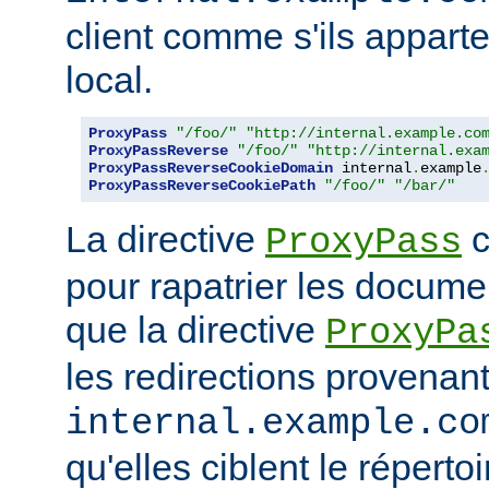
client comme s'ils appart
local.
ProxyPass
"/foo/"
"http://internal.example.co
ProxyPassReverse
"/foo/"
"http://internal.exa
ProxyPassReverseCookieDomain
 internal
.
example
ProxyPassReverseCookiePath
"/foo/"
"/bar/"
La directive
c
ProxyPass
pour rapatrier les docume
que la directive
ProxyPa
les redirections provenan
internal.example.co
qu'elles ciblent le réperto