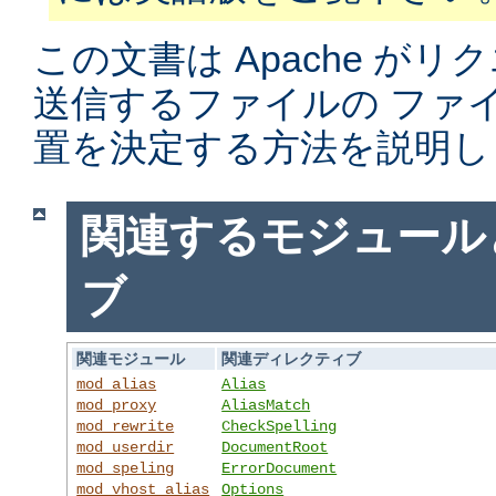
この文書は Apache がリ
送信するファイルの ファ
置を決定する方法を説明し
関連するモジュール
ブ
関連モジュール
関連ディレクティブ
mod_alias
Alias
mod_proxy
AliasMatch
mod_rewrite
CheckSpelling
mod_userdir
DocumentRoot
mod_speling
ErrorDocument
mod_vhost_alias
Options