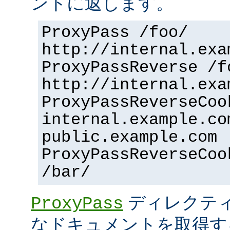
ントに返します。
ProxyPass /foo/
http://internal.exa
ProxyPassReverse /f
http://internal.exa
ProxyPassReverseCoo
internal.example.co
public.example.com
ProxyPassReverseCoo
/bar/
ディレクティ
ProxyPass
なドキュメントを取得す