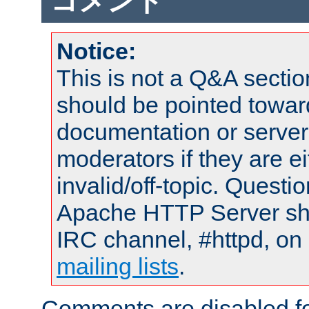
コメント
Notice:
This is not a Q&A sect
should be pointed towar
documentation or serve
moderators if they are 
invalid/off-topic. Quest
Apache HTTP Server shou
IRC channel, #httpd, on 
mailing lists
.
Comments are disabled fo