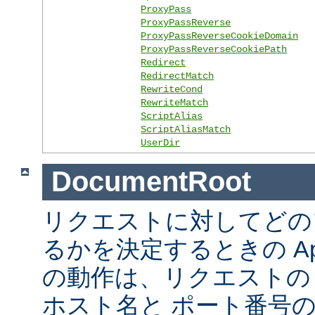
ProxyPass
ProxyPassReverse
ProxyPassReverseCookieDomain
ProxyPassReverseCookiePath
Redirect
RedirectMatch
RewriteCond
RewriteMatch
ScriptAlias
ScriptAliasMatch
UserDir
DocumentRoot
リクエストに対してどの
るかを決定するときの Ap
の動作は、リクエストの URL
ホスト名と ポート番号の