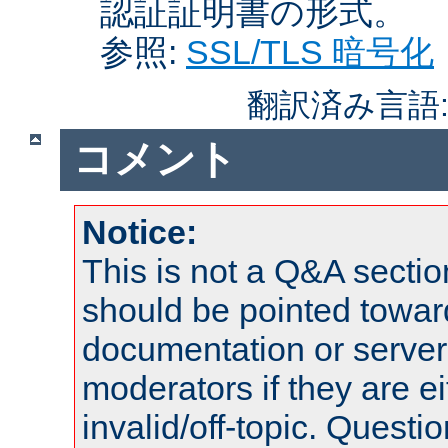
認証証明書の形式。
参照:
SSL/TLS 暗号化
翻訳済み言語
コメント
Notice:
This is not a Q&A sect
should be pointed towar
documentation or serve
moderators if they are 
invalid/off-topic. Quest