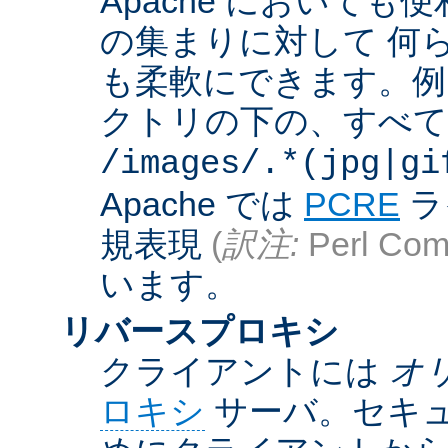
Apache において
の集まりに対して 何
も柔軟にできます。例えば
クトリの下の、すべての .g
/images/.*(jpg|gi
Apache では
PCRE
ラ
規表現
(
訳注:
Perl Comp
います。
リバースプロキシ
クライアントには
オ
ロキシ
サーバ。セキュ