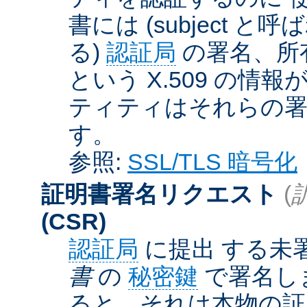
書には (subject と呼
る)
認証局
の署名、所
という X.509 の
ティティはそれらの署
す。
参照:
SSL/TLS 暗号化
証明書署名リクエスト
(
(CSR)
認証局
に提出 する未
書
の
秘密鍵
で署名しま
ると、それは本物の証