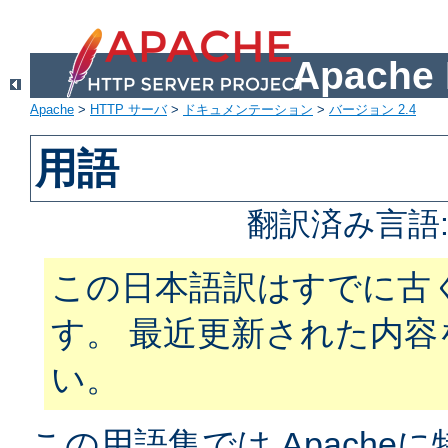
Apach
Apache
>
HTTP サーバ
>
ドキュメンテーション
>
バージョン 2.4
用語
翻訳済み言語
この日本語訳はすでに古
す。 最近更新された内
い。
この用語集では Apach