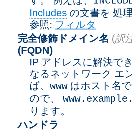
INCLUD
Includes
の文書を 処
参照:
フィルタ
完全修飾ドメイン名
(
訳注
(FQDN)
IP アドレスに解決
なるネットワーク エ
ば、
はホスト名
www
ので、
www.example
ります。
ハンドラ