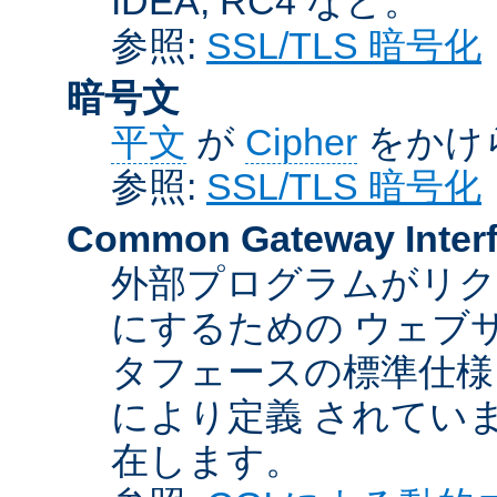
IDEA, RC4 など。
参照:
SSL/TLS 暗号化
暗号文
平文
が
Cipher
をかけ
参照:
SSL/TLS 暗号化
Common Gateway Inter
外部プログラムがリ
にするための ウェブ
タフェースの標準仕様
により定義 されてい
在します。