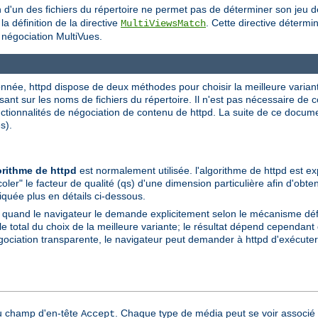
on d'un des fichiers du répertoire ne permet pas de déterminer son jeu 
a définition de la directive
. Cette directive détermi
MultiViewsMatch
a négociation MultiVues.
née, httpd dispose de deux méthodes pour choisir la meilleure variante à
sant sur les noms de fichiers du répertoire. Il n'est pas nécessaire de
onctionnalités de négociation de contenu de httpd. La suite de ce docu
s).
orithme de httpd
est normalement utilisée. l'algorithme de httpd est ex
coler" le facteur de qualité (qs) d'une dimension particulière afin d'obte
liquée plus en détails ci-dessous.
e quand le navigateur le demande explicitement selon le mécanisme dé
total du choix de la meilleure variante; le résultat dépend cependant d
gociation transparente, le navigateur peut demander à httpd d'exécuter 
du champ d'en-tête
. Chaque type de média peut se voir associé 
Accept