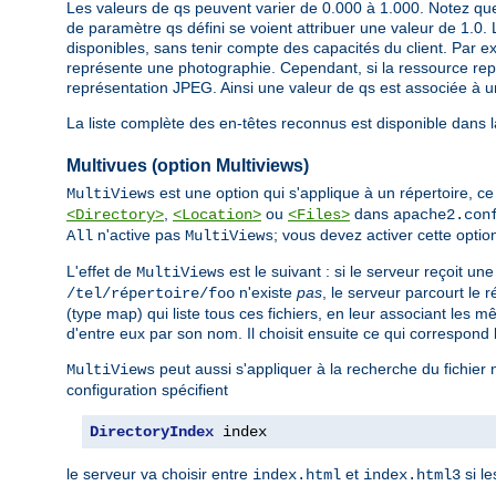
Les valeurs de qs peuvent varier de 0.000 à 1.000. Notez que
de paramètre qs défini se voient attribuer une valeur de 1.0. 
disponibles, sans tenir compte des capacités du client. Par ex
représente une photographie. Cependant, si la ressource repré
représentation JPEG. Ainsi une valeur de qs est associée à un
La liste complète des en-têtes reconnus est disponible dans 
Multivues (option Multiviews)
est une option qui s'applique à un répertoire, ce q
MultiViews
,
ou
dans
<Directory>
<Location>
<Files>
apache2.con
n'active pas
; vous devez activer cette opti
All
MultiViews
L'effet de
est le suivant : si le serveur reçoit u
MultiViews
n'existe
pas
, le serveur parcourt le
/tel/répertoire/foo
(type map) qui liste tous ces fichiers, en leur associant les 
d'entre eux par son nom. Il choisit ensuite ce qui correspond 
peut aussi s'appliquer à la recherche du fichier
MultiViews
configuration spécifient
DirectoryIndex
 index
le serveur va choisir entre
et
si le
index.html
index.html3