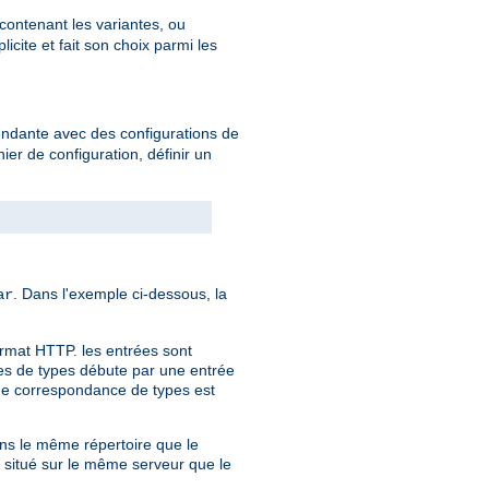
 contenant les variantes, ou
cite et fait son choix parmi les
endante avec des configurations de
hier de configuration, définir un
. Dans l'exemple ci-dessous, la
ar
ormat HTTP. les entrées sont
nces de types débute par une entrée
 de correspondance de types est
dans le même répertoire que le
r situé sur le même serveur que le