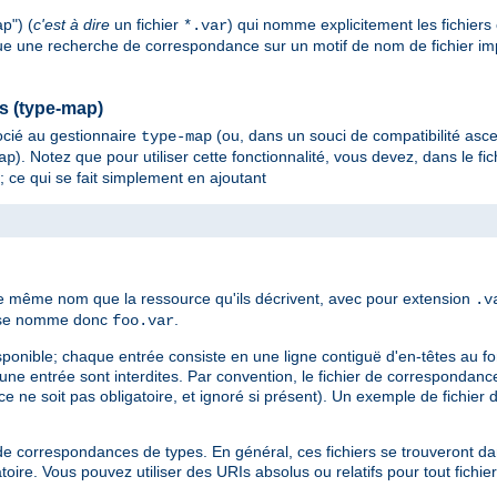
p") (
c'est à dire
un fichier
) qui nomme explicitement les fichiers
*.var
tue une recherche de correspondance sur un motif de nom de fichier impli
es (type-map)
cié au gestionnaire
(ou, dans un souci de compatibilité asc
type-map
). Notez que pour utiliser cette fonctionnalité, vous devez, dans le fic
ap
; ce qui se fait simplement en ajoutant
le même nom que la ressource qu'ils décrivent, avec pour extension
.v
es se nomme donc
.
foo.var
sponible; chaque entrée consiste en une ligne contiguë d'en-têtes au f
d'une entrée sont interdites. Par convention, le fichier de corresponda
e ne soit pas obligatoire, et ignoré si présent). Un exemple de fichier
ier de correspondances de types. En général, ces fichiers se trouveront 
oire. Vous pouvez utiliser des URIs absolus ou relatifs pour tout fichie