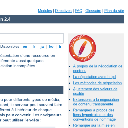
Modules
|
Directives
|
FAQ
|
Glossaire
|
Plan du site
n 2.4
Disponibles:
en
|
fr
|
ja
|
ko
|
tr
présentation d'une ressource en
mplémente aussi quelques
ociation incomplètes.
À propos de la négociation de
contenu
La négociation avec httpd
Les méthodes de négociation
Ajustement des valeurs de
qualité
ou pour différents types de média,
Extensions à la négociation
de contenu transparente
ndant, le serveur peut souvent faire
èrent à l'intérieur de chaque
Remarques à propos des
lais peut convenir. Les navigateurs
liens hypertextes et des
conventions de nommage
eut utiliser l'en-tête :
Remarque sur la mise en