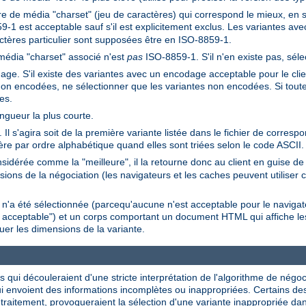
e de média "charset" (jeu de caractères) qui correspond le mieux, en se
9-1 est acceptable sauf s'il est explicitement exclus. Les variantes a
ctères particulier sont supposées être en ISO-8859-1.
média "charset" associé n'est
pas
ISO-8859-1. S'il n'en existe pas, séle
ge. S'il existe des variantes avec un encodage acceptable pour le client,
non encodées, ne sélectionner que les variantes non encodées. Si tout
es.
ongueur la plus courte.
Il s'agira soit de la première variante listée dans le fichier de corres
ière par ordre alphabétique quand elles sont triées selon le code ASCII.
sidérée comme la "meilleure", il la retourne donc au client en guise 
ions de la négociation (les navigateurs et les caches peuvent utiliser c
e n'a été sélectionnée (parcequ'aucune n'est acceptable pour le navig
n acceptable") et un corps comportant un document HTML qui affiche les
uer les dimensions de la variante.
es qui découleraient d'une stricte interprétation de l'algorithme de négo
qui envoient des informations incomplètes ou inappropriées. Certains de
 traitement, provoqueraient la sélection d'une variante inappropriée 