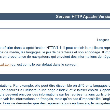
Serveur HTTP Apache Versio
Langues 
décrite dans la spécification HTTP/1.1. Il peut choisir la meilleure re
ype de media, les langages, le jeu de caractères et son encodage. Il i
êtes en provenance de navigateurs qui envoient des informations de nég
qui est compilé par défaut dans le serveur.
iation
tations. Par exemple, elle peut être disponible en différents langages 
eut fournir à l'utilisateur une page d'index, et le laisser choisir. Cepe
rs peuvent envoyer des informations sur les représentations qu'ils préf
e voir les informations en français, mais qu'en cas d'impossibilité l'ang
e. Pour ne demander que des représentations en français, le navigateur p