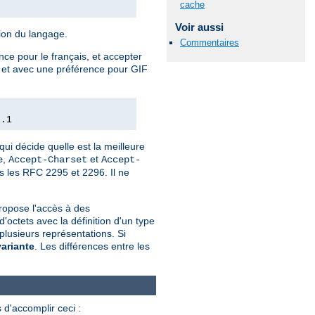
cache
Voir aussi
tion du langage.
Commentaires
nce pour le français, et accepter
e, et avec une préférence pour GIF
0.1
qui décide quelle est la meilleure
,
et
e
Accept-Charset
Accept-
ns les RFC 2295 et 2296. Il ne
ropose l'accès à des
ctets avec la définition d'un type
plusieurs représentations. Si
variante
. Les différences entre les
 d'accomplir ceci :