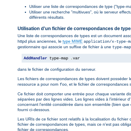
Utiliser une liste de correspondances de type ("type-ma
Utiliser une recherche "multivues", où le serveur effec
différents résultats.
Utilisation d'un fichier de correspondances de typ
Une liste de correspondances de types est un document asso
httpd plus anciennes, le
type MIME
application/x-type-m
gestionnaire qui associe un suffixe de fichier à une
type-map
AddHandler
 type-map 
.
var
dans le fichier de configuration du serveur.
Les fichiers de correspondances de types doivent posséder 
ressource a pour nom
, et le fichier de correspondanc
foo
Ce fichier doit comporter une entrée pour chaque variante di
séparées par des lignes vides. Les lignes vides à l'intérieur 
concernant l'entité considérée dans son ensemble (bien que c
fourni ci-dessous.
Les URIs de ce fichier sont relatifs à la localisation du fich
fichier de correspondances de types, mais ce n'est pas obligat
fichier de correspondances.