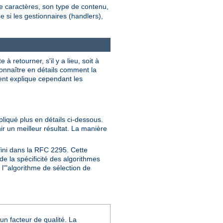
de caractères, son type de contenu,
ne si les gestionnaires (handlers),
 retourner, s'il y a lieu, soit à
 connaître en détails comment la
ment explique cependant les
pliqué plus en détails ci-dessous.
nir un meilleur résultat. La manière
fini dans la RFC 2295. Cette
e la spécificité des algorithmes
l'"algorithme de sélection de
un facteur de qualité. La