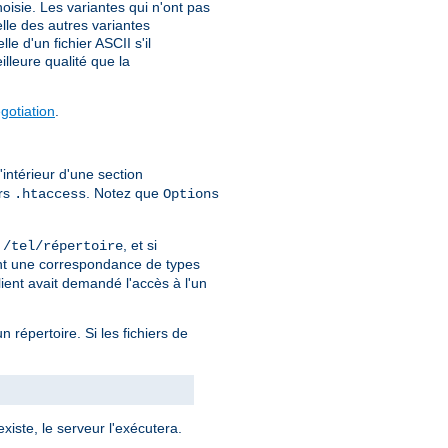
isie. Les variantes qui n'ont pas
elle des autres variantes
e d'un fichier ASCII s'il
lleure qualité que la
otiation
.
'intérieur d'une section
ers
. Notez que
.htaccess
Options
r
, et si
/tel/répertoire
ment une correspondance de types
lient avait demandé l'accès à l'un
un répertoire. Si les fichiers de
xiste, le serveur l'exécutera.