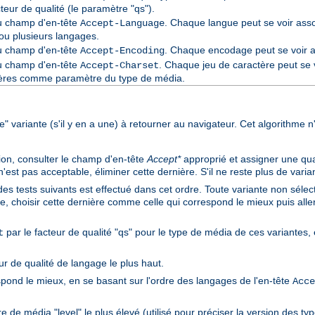
cteur de qualité (le paramètre "qs").
du champ d'en-tête
. Chaque langue peut se voir asso
Accept-Language
ou plusieurs langages.
du champ d'en-tête
. Chaque encodage peut se voir as
Accept-Encoding
du champ d'en-tête
. Chaque jeu de caractère peut se v
Accept-Charset
ctères comme paramètre du type de média.
ure" variante (s'il y en a une) à retourner au navigateur. Cet algorithme n
ion, consulter le champ d'en-tête
Accept*
approprié et assigner une qual
st pas acceptable, éliminer cette dernière. S'il ne reste plus de variant
des tests suivants est effectué dans cet ordre. Toute variante non sélect
e, choisir cette dernière comme celle qui correspond le mieux puis aller 
par le facteur de qualité "qs" pour le type de média de ces variantes, e
t
ur de qualité de langage le plus haut.
spond le mieux, en se basant sur l'ordre des langages de l'en-tête
Acce
 de média "level" le plus élevé (utilisé pour préciser la version des ty