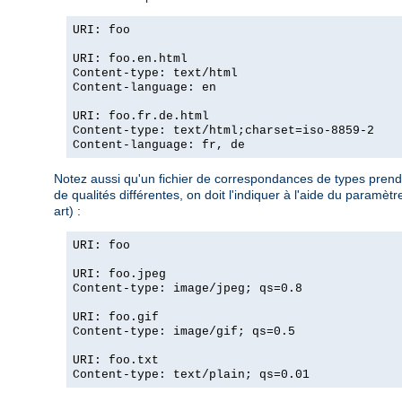
URI: foo
URI: foo.en.html
Content-type: text/html
Content-language: en
URI: foo.fr.de.html
Content-type: text/html;charset=iso-8859-2
Content-language: fr, de
Notez aussi qu'un fichier de correspondances de types prend l
de qualités différentes, on doit l'indiquer à l'aide du param
art) :
URI: foo
URI: foo.jpeg
Content-type: image/jpeg; qs=0.8
URI: foo.gif
Content-type: image/gif; qs=0.5
URI: foo.txt
Content-type: text/plain; qs=0.01