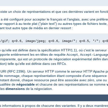
existe un choix de représentations et que ces dernières varient en fonc
 été configuré pour accepter le français et l'anglais, avec une préfére
rapport à au texte plat ("plain text") ou autres types de fichiers text
nt tout autre type de média en dernier ressort :
e/gif; q=0.6, image/jpeg; q=0.6, image/*; q=0.5, */*; q=
 qu'elle est définie dans la spécification HTTP/1.1), où c'est le serveur 
upporte entièrement les en-têtes de requête
,
Accept
Accept-Languag
ansparente, qui est un protocole de négociation expérimental défini da
ion) telle qu'elle est définie dans ces RFCs.
une URI (RFC 2396). Un serveur HTTP comme le serveur HTTP Apache p
e de nommage, chaque représentation étant composée d'une séquence d'o
 instant donné, chaque ressource peut être associée avec zéro, une ou 
ualifiée de
négociable
et chacune de ses représentations se nomme
 les
dimensions
de la négociation.
s informations à propos de chacune des variantes. Il y a deux manières