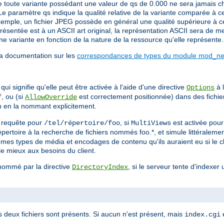
 toute variante possédant une valeur de qs de 0.000 ne sera jamais cho
Le paramètre qs indique la qualité relative de la variante comparée à c
emple, un fichier JPEG possède en général une qualité supérieure à cell
sentée est à un ASCII art original, la représentation ASCII sera de mei
e variante en fonction de la nature de la ressource qu'elle représente.
la documentation sur les
correspondances de types du module mod_neg
ui signifie qu'elle peut être activée à l'aide d'une directive
à l
Options
, ou (si
est correctement positionnée) dans des fichi
f
AllowOverride
on en la nommant explicitement.
ne requête pour
, si
est activée pou
/tel/répertoire/foo
MultiViews
 répertoire à la recherche de fichiers nommés foo.*, et simule littérale
mêmes types de média et encodages de contenu qu'ils auraient eu si le c
le mieux aux besoins du client.
 nommé par la directive
, si le serveur tente d'indexer 
DirectoryIndex
s deux fichiers sont présents. Si aucun n'est présent, mais
e
index.cgi