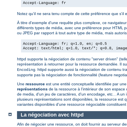
Accept-Language: fr
Notez qu'il ne sera tenu compte de cette préférence que s'il 
À titre d'exemple d'une requête plus complexe, ce navigateur a
différents types de média, avec une préférence pour HTML par 
ou JPEG par rapport à tout autre type de média, mais autorisa
Accept-Language: fr; q=1.0, en; q=0.5
Accept: text/html; q=1.0, text/*; q=0.8, imag
httpd supporte la négociation de contenu "server driven" (telle
représentation à retourner pour la ressource demandée. Il s
. httpd supporte aussi la négociation de contenu tr
Encoding
supporte pas la négociation de fonctionnalité (feature negotiat
Une
ressource
est une entité conceptuelle identifiée par 
représentations
de la ressource à l'intérieur de son espac
de media, d'un jeu de caractères, d'un encodage, etc... A un
plusieurs représentations sont disponibles, la ressource est q
variantes disponibles d'une ressource négociable constituent
La négociation avec httpd
Afin de négocier une ressource, on doit fournir au serveur de