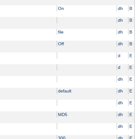
On
dh
B
dh
B
file
dh
B
Off
dh
B
d
E
d
E
dh
E
default
dh
E
dh
E
MD5
dh
E
dh
E
300
dh
E