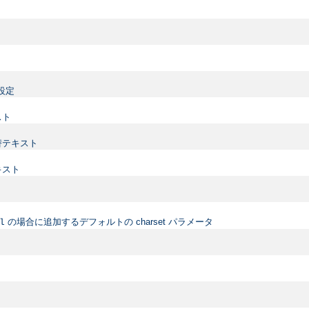
設定
スト
替テキスト
キスト
の場合に追加するデフォルトの charset パラメータ
l