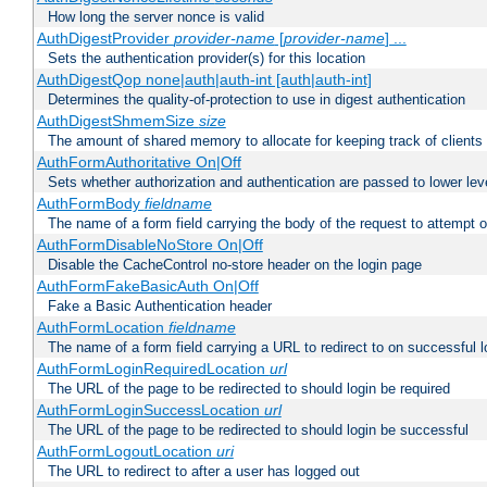
How long the server nonce is valid
AuthDigestProvider
provider-name
[
provider-name
] ...
Sets the authentication provider(s) for this location
AuthDigestQop none|auth|auth-int [auth|auth-int]
Determines the quality-of-protection to use in digest authentication
AuthDigestShmemSize
size
The amount of shared memory to allocate for keeping track of clients
AuthFormAuthoritative On|Off
Sets whether authorization and authentication are passed to lower le
AuthFormBody
fieldname
The name of a form field carrying the body of the request to attempt 
AuthFormDisableNoStore On|Off
Disable the CacheControl no-store header on the login page
AuthFormFakeBasicAuth On|Off
Fake a Basic Authentication header
AuthFormLocation
fieldname
The name of a form field carrying a URL to redirect to on successful l
AuthFormLoginRequiredLocation
url
The URL of the page to be redirected to should login be required
AuthFormLoginSuccessLocation
url
The URL of the page to be redirected to should login be successful
AuthFormLogoutLocation
uri
The URL to redirect to after a user has logged out