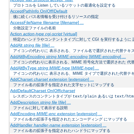
プロトコルを Listen しているソケットの最適化を設定する
AcceptPathInfo On|Off|Default
後に続くパス名情報を受け付けるリソースの指定
AccessFileName
filename
[
filename
] ...
分散設定ファイルの名前
Action
action-type
cgi-script
[virtual]
特定のハンドラやコンテントタイプに対して CGI を実行するように 
AddAlt
string
file
[
file
] ...
アイコンの代わりに 表示される、ファイル名で選択された代替テキ
AddAltByEncoding
string
MIME-encoding
[
MIME-encoding
] ...
アイコンの代わりに表示される、MIME 符号化方法で選択された 代
AddAltByType
string
MIME-type
[
MIME-type
] ...
アイコンの代わりに 表示される、MIME タイプで選択された代替テ
AddCharset
charset
extension
[
extension
] ...
ファイル名の拡張子を指定された文字セットにマップする
AddDefaultCharset On|Off|
charset
レスポンスのコンテントタイプが
あるいは
text/plain
text/htm
AddDescription
string
file
[
file
] ...
ファイルに対して表示する説明
AddEncoding
MIME-enc
extension
[
extension
] ...
ファイル名の拡張子を指定されたエンコーディング にマップする
AddHandler
handler-name
extension
[
extension
] ...
ファイル名の拡張子を指定されたハンドラにマップする