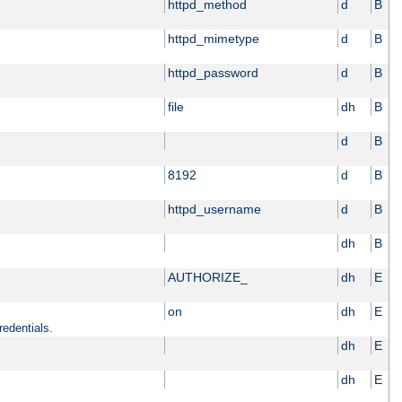
httpd_method
d
B
httpd_mimetype
d
B
httpd_password
d
B
file
dh
B
d
B
8192
d
B
httpd_username
d
B
dh
B
AUTHORIZE_
dh
E
on
dh
E
redentials.
dh
E
dh
E