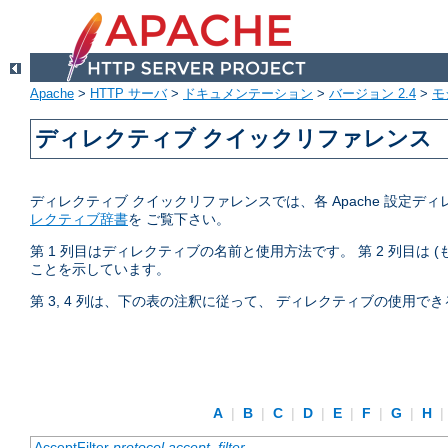
Apache
>
HTTP サーバ
>
ドキュメンテーション
>
バージョン 2.4
>
モ
ディレクティブ クイックリファレンス
ディレクティブ クイックリファレンスでは、各 Apache 設
レクティブ辞書
を ご覧下さい。
第 1 列目はディレクティブの名前と使用方法です。 第 2 列目は
ことを示しています。
第 3, 4 列は、下の表の注釈に従って、 ディレクティブの使用
A
|
B
|
C
|
D
|
E
|
F
|
G
|
H
|
AcceptFilter
protocol
accept_filter