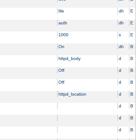
file
dh
E
auth
dh
E
1000
s
E
On
dh
B
httpd_body
d
B
Off
d
B
Off
d
B
httpd_location
d
B
d
B
d
B
d
B