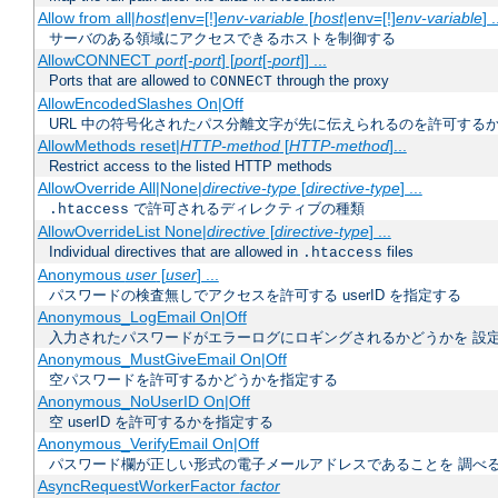
Allow from all|
host
|env=[!]
env-variable
[
host
|env=[!]
env-variable
] .
サーバのある領域にアクセスできるホストを制御する
AllowCONNECT
port
[-
port
] [
port
[-
port
]] ...
Ports that are allowed to
through the proxy
CONNECT
AllowEncodedSlashes On|Off
URL 中の符号化されたパス分離文字が先に伝えられるのを許可するか
AllowMethods reset|
HTTP-method
[
HTTP-method
]...
Restrict access to the listed HTTP methods
AllowOverride All|None|
directive-type
[
directive-type
] ...
で許可されるディレクティブの種類
.htaccess
AllowOverrideList None|
directive
[
directive-type
] ...
Individual directives that are allowed in
files
.htaccess
Anonymous
user
[
user
] ...
パスワードの検査無しでアクセスを許可する userID を指定する
Anonymous_LogEmail On|Off
入力されたパスワードがエラーログにロギングされるかどうかを 設
Anonymous_MustGiveEmail On|Off
空パスワードを許可するかどうかを指定する
Anonymous_NoUserID On|Off
空 userID を許可するかを指定する
Anonymous_VerifyEmail On|Off
パスワード欄が正しい形式の電子メールアドレスであることを 調べ
AsyncRequestWorkerFactor
factor