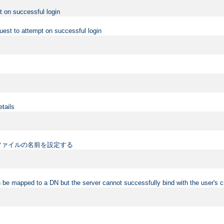
t on successful login
uest to attempt on successful login
etails
ファイルの名前を設定する
 be mapped to a DN but the server cannot successfully bind with the user's c