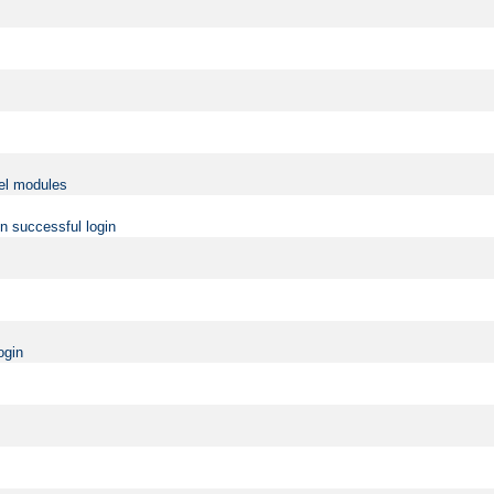
vel modules
on successful login
ogin