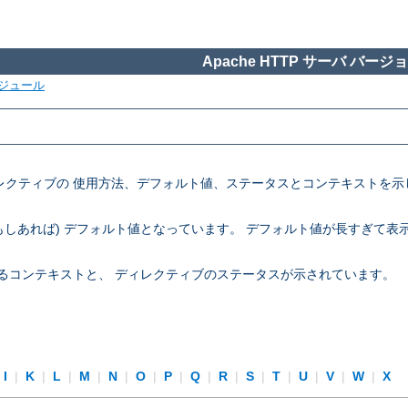
Apache HTTP サーバ バージョン
ジュール
定ディレクティブの 使用方法、デフォルト値、ステータスとコンテキスト
 (もしあれば) デフォルト値となっています。 デフォルト値が長すぎて
できるコンテキストと、 ディレクティブのステータスが示されています。
I
|
K
|
L
|
M
|
N
|
O
|
P
|
Q
|
R
|
S
|
T
|
U
|
V
|
W
|
X