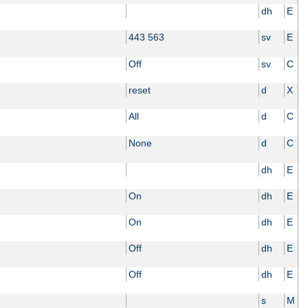
dh
E
443 563
sv
E
Off
sv
C
reset
d
X
All
d
C
None
d
C
dh
E
On
dh
E
On
dh
E
Off
dh
E
Off
dh
E
s
M