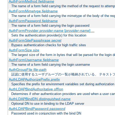
AuthFormMethod
fieldname
The name of a form field carrying the method of the request to attemp
AuthFormMimetype
fieldname
The name of a form field carrying the mimetype of the body of the req
AuthFormPassword
fieldname
The name of a form field carrying the login password
AuthFormProvider
provider-name
[
provider-name
] ...
Sets the authentication provider(s) for this location
AuthFormSitePassphrase
secret
Bypass authentication checks for high traffic sites
AuthFormSize
size
The largest size of the form in bytes that will be parsed for the login d
AuthFormUsername
fieldname
The name of a form field carrying the login username
AuthGroupFile
file-path
証認に使用するユーザグループの一覧が格納されている、 テキスト
AuthLDAPAuthorizePrefix
prefix
Specifies the prefix for environment variables set during authorization
AuthLDAPBindAuthoritative off|on
Determines if other authentication providers are used when a user can
AuthLDAPBindDN
distinguished-name
Optional DN to use in binding to the LDAP server
AuthLDAPBindPassword
password
Password used in conjunction with the bind DN