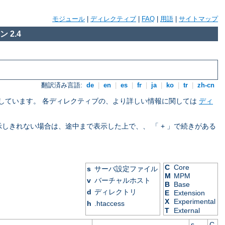
モジュール
|
ディレクティブ
|
FAQ
|
用語
|
サイトマップ
 2.4
翻訳済み言語:
de
|
en
|
es
|
fr
|
ja
|
ko
|
tr
|
zh-cn
を示しています。 各ディレクティブの、より詳しい情報に関しては
ディ
表示しきれない場合は、途中まで表示した上で、、 「 + 」で続きがある
C
Core
s
サーバ設定ファイル
M
MPM
v
バーチャルホスト
B
Base
d
ディレクトリ
E
Extension
X
Experimental
h
.htaccess
T
External
s
C