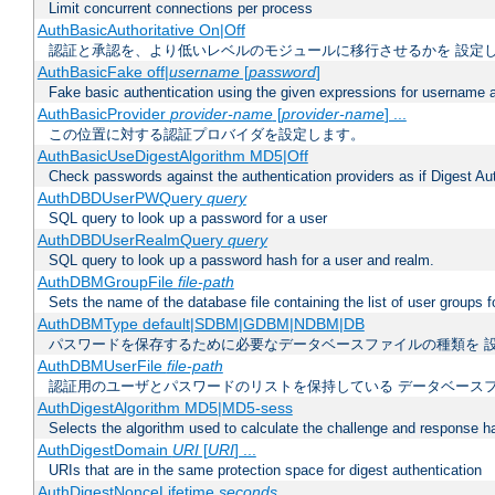
Limit concurrent connections per process
AuthBasicAuthoritative On|Off
認証と承認を、より低いレベルのモジュールに移行させるかを 設定
AuthBasicFake off|
username
[
password
]
Fake basic authentication using the given expressions for username
AuthBasicProvider
provider-name
[
provider-name
] ...
この位置に対する認証プロバイダを設定します。
AuthBasicUseDigestAlgorithm MD5|Off
Check passwords against the authentication providers as if Digest Aut
AuthDBDUserPWQuery
query
SQL query to look up a password for a user
AuthDBDUserRealmQuery
query
SQL query to look up a password hash for a user and realm.
AuthDBMGroupFile
file-path
Sets the name of the database file containing the list of user groups f
AuthDBMType default|SDBM|GDBM|NDBM|DB
パスワードを保存するために必要なデータベースファイルの種類を 
AuthDBMUserFile
file-path
認証用のユーザとパスワードのリストを保持している データベース
AuthDigestAlgorithm MD5|MD5-sess
Selects the algorithm used to calculate the challenge and response ha
AuthDigestDomain
URI
[
URI
] ...
URIs that are in the same protection space for digest authentication
AuthDigestNonceLifetime
seconds