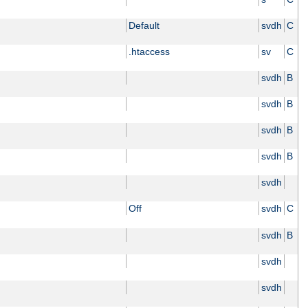
Default
svdh
C
.htaccess
sv
C
svdh
B
svdh
B
svdh
B
svdh
B
svdh
Off
svdh
C
svdh
B
svdh
svdh