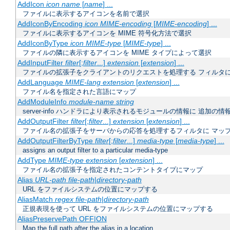
AddIcon
icon
name
[
name
] ...
ファイルに表示するアイコンを名前で選択
AddIconByEncoding
icon
MIME-encoding
[
MIME-encoding
] ...
ファイルに表示するアイコンを MIME 符号化方法で選択
AddIconByType
icon
MIME-type
[
MIME-type
] ...
ファイルの隣に表示するアイコンを MIME タイプによって選択
AddInputFilter
filter
[;
filter
...]
extension
[
extension
] ...
ファイルの拡張子をクライアントのリクエストを処理する フィルタ
AddLanguage
MIME-lang
extension
[
extension
] ...
ファイル名を指定された言語にマップ
AddModuleInfo
module-name
string
server-info ハンドラにより表示されるモジュールの情報に 追加の
AddOutputFilter
filter
[;
filter
...]
extension
[
extension
] ...
ファイル名の拡張子をサーバからの応答を処理するフィルタに マッ
AddOutputFilterByType
filter
[;
filter
...]
media-type
[
media-type
] ...
assigns an output filter to a particular media-type
AddType
MIME-type
extension
[
extension
] ...
ファイル名の拡張子を指定されたコンテントタイプにマップ
Alias
URL-path
file-path
|
directory-path
URL をファイルシステムの位置にマップする
AliasMatch
regex
file-path
|
directory-path
正規表現を使って URL をファイルシステムの位置にマップする
AliasPreservePath OFF|ON
Map the full path after the alias in a location.