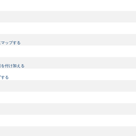
にマップする
情報を付け加える
プする