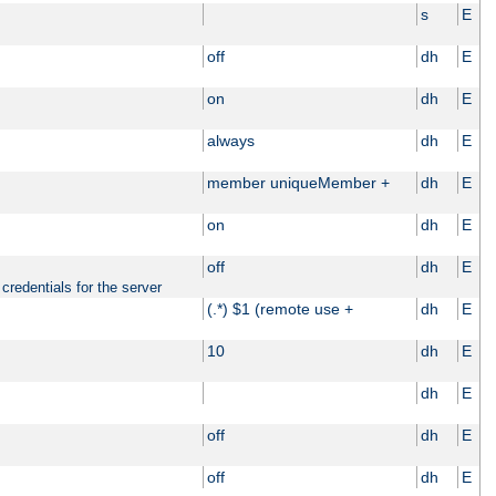
s
E
off
dh
E
on
dh
E
always
dh
E
member uniqueMember +
dh
E
on
dh
E
off
dh
E
credentials for the server
(.*) $1 (remote use +
dh
E
10
dh
E
dh
E
off
dh
E
off
dh
E