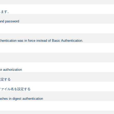
します。
 and password
hentication was in force instead of Basic Authentication.
or authorization
設定する
ファイル名を設定する
shes in digest authentication