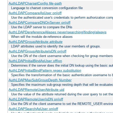
AuthLDAPCharsetConfig
file-path
Language to charset conversion configuration file
AuthLDAPCompareAsUser on|off
Use the authenticated user's credentials to perform authorization co
AuthLDAPCompareDNOnServer on|off
Use the LDAP server to compare the DNs
AuthLDAPDereferenceAliases never|searching|finding|always
When will the module de-reference aliases
AuthLDAPGroupAttribute
attribute
LDAP attributes used to identify the user members of groups.
AuthLDAPGroupAttributeIsDN on|off
Use the DN of the client username when checking for group members
AuthLDAPInitialBindAsUser off|on
Determines if the server does the initial DN lookup using the basic a
AuthLDAPInitialBindPattern
regex
substitution
Specifies the transformation of the basic authentication username to
AuthLDAPMaxSubGroupDepth
Number
Specifies the maximum sub-group nesting depth that will be evaluated
AuthLDAPRemoteUserAttribute uid
Use the value of the attribute returned during the user query to se
AuthLDAPRemoteUserIsDN on|off
Use the DN of the client username to set the REMOTE_USER environ
AuthLDAPSearchAsUser on|off