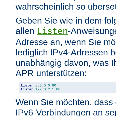
wahrscheinlich so überse
Geben Sie wie in dem fol
allen
-Anweisunge
Listen
Adresse an, wenn Sie möc
lediglich IPv4-Adressen b
unabhängig davon, was Ih
APR unterstützen:
Listen
0.0
.
0.0
:
80
Listen
192.0
.
2.1
:
80
Wenn Sie möchten, dass d
IPv6-Verbindungen an se