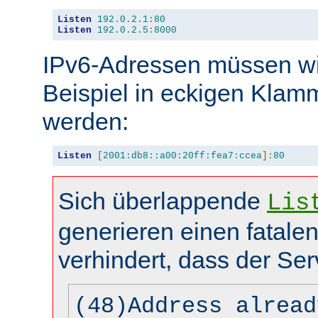
Listen
192.0
.
2.1
:
80
Listen
192.0
.
2.5
:
8000
IPv6-Adressen müssen wi
Beispiel in eckigen Kla
werden:
Listen
[
2001:db8::a00:20ff:fea7:ccea
]:
80
Sich überlappende
Lis
generieren einen fatalen
verhindert, dass der Ser
(48)Address alread