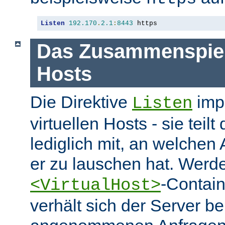
Listen
192.170
.
2.1
:
8443
 https
Das Zusammenspiel 
Hosts
Die Direktive
impl
Listen
virtuellen Hosts - sie tei
lediglich mit, an welchen
er zu lauschen hat. Werd
-Contai
<VirtualHost>
verhält sich der Server be