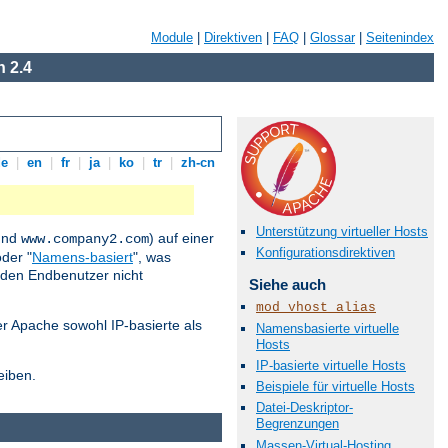
Module
|
Direktiven
|
FAQ
|
Glossar
|
Seitenindex
 2.4
de
|
en
|
fr
|
ja
|
ko
|
tr
|
zh-cn
Unterstützung virtueller Hosts
nd
) auf einer
www.company2.com
Konfigurationsdirektiven
der "
Namens-basiert
", was
 den Endbenutzer nicht
Siehe auch
mod_vhost_alias
der Apache sowohl IP-basierte als
Namensbasierte virtuelle
Hosts
IP-basierte virtuelle Hosts
eiben.
Beispiele für virtuelle Hosts
Datei-Deskriptor-
Begrenzungen
Massen-Virtual-Hosting