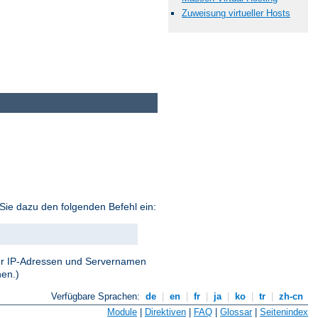
Zuweisung virtueller Hosts
Sie dazu den folgenden Befehl ein:
 der IP-Adressen und Servernamen
nen.)
Verfügbare Sprachen:
de
|
en
|
fr
|
ja
|
ko
|
tr
|
zh-cn
Module
|
Direktiven
|
FAQ
|
Glossar
|
Seitenindex